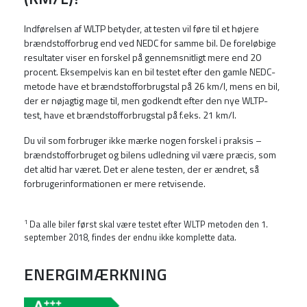
Indførelsen af WLTP betyder, at testen vil føre til et højere
brændstofforbrug end ved NEDC for samme bil. De foreløbige
resultater viser en forskel på gennemsnitligt mere end 20
procent. Eksempelvis kan en bil testet efter den gamle NEDC-
metode have et brændstofforbrugstal på 26 km/l, mens en bil,
der er nøjagtig mage til, men godkendt efter den nye WLTP-
test, have et brændstofforbrugstal på f.eks. 21 km/l.
Du vil som forbruger ikke mærke nogen forskel i praksis –
brændstofforbruget og bilens udledning vil være præcis, som
det altid har været. Det er alene testen, der er ændret, så
forbrugerinformationen er mere retvisende.
1
Da alle biler først skal være testet efter WLTP metoden den 1.
september 2018, findes der endnu ikke komplette data.
ENERGIMÆRKNING