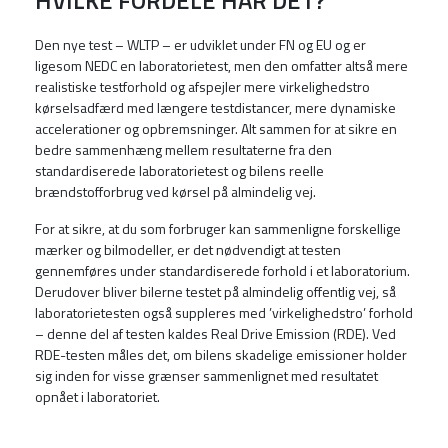
HVILKE FORDELE HAR DET?
Den nye test – WLTP – er udviklet under FN og EU og er
ligesom NEDC en laboratorietest, men den omfatter altså mere
realistiske testforhold og afspejler mere virkelighedstro
kørselsadfærd med længere testdistancer, mere dynamiske
accelerationer og opbremsninger. Alt sammen for at sikre en
bedre sammenhæng mellem resultaterne fra den
standardiserede laboratorietest og bilens reelle
brændstofforbrug ved kørsel på almindelig vej.
For at sikre, at du som forbruger kan sammenligne forskellige
mærker og bilmodeller, er det nødvendigt at testen
gennemføres under standardiserede forhold i et laboratorium.
Derudover bliver bilerne testet på almindelig offentlig vej, så
laboratorietesten også suppleres med ’virkelighedstro’ forhold
– denne del af testen kaldes Real Drive Emission (RDE). Ved
RDE-testen måles det, om bilens skadelige emissioner holder
sig inden for visse grænser sammenlignet med resultatet
opnået i laboratoriet.