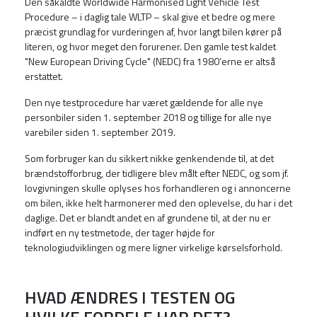
Den såkaldte Worldwide Harmonised Light Vehicle Test
Procedure – i daglig tale WLTP – skal give et bedre og mere
præcist grundlag for vurderingen af, hvor langt bilen kører på
literen, og hvor meget den forurener. Den gamle test kaldet
"New European Driving Cycle" (NEDC) fra 1980’erne er altså
erstattet.
Den nye testprocedure har været gældende for alle nye
personbiler siden 1. september 2018 og tillige for alle nye
varebiler siden 1. september 2019.
Som forbruger kan du sikkert nikke genkendende til, at det
brændstofforbrug, der tidligere blev målt efter NEDC, og som jf.
lovgivningen skulle oplyses hos forhandleren og i annoncerne
om bilen, ikke helt harmonerer med den oplevelse, du har i det
daglige. Det er blandt andet en af grundene til, at der nu er
indført en ny testmetode, der tager højde for
teknologiudviklingen og mere ligner virkelige kørselsforhold.
HVAD ÆNDRES I TESTEN OG