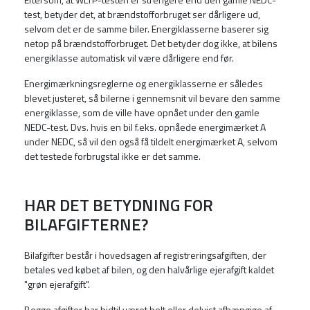
test, betyder det, at brændstofforbruget ser dårligere ud,
selvom det er de samme biler. Energiklasserne baserer sig
netop på brændstofforbruget. Det betyder dog ikke, at bilens
energiklasse automatisk vil være dårligere end før.
Energimærkningsreglerne og energiklasserne er således
blevet justeret, så bilerne i gennemsnit vil bevare den samme
energiklasse, som de ville have opnået under den gamle
NEDC-test. Dvs. hvis en bil f.eks. opnåede energimærket A
under NEDC, så vil den også få tildelt energimærket A, selvom
det testede forbrugstal ikke er det samme.
HAR DET BETYDNING FOR
BILAFGIFTERNE?
Bilafgifter består i hovedsagen af registreringsafgiften, der
betales ved købet af bilen, og den halvårlige ejerafgift kaldet
"grøn ejerafgift".
Begge afgifter har hidtil været helt eller delvist afhængige af