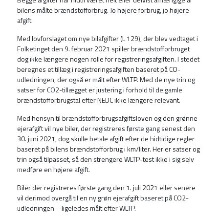
bilens målte brændstofforbrug. Jo højere forbrug, jo højere
afgift.
Med lovforslaget om nye bilafgifter (L 129), der blev vedtaget i
Folketinget den 9. februar 2021 spiller brændstofforbruget
dog ikke længere nogen rolle for registreringsafgiften. I stedet
beregnes et tillæg i registreringsafgiften baseret på CO-
udledningen, der også er målt efter WLTP. Med de nye trin og
satser for CO2-tillægget er justering i forhold til de gamle
brændstofforbrugstal efter NEDC ikke længere relevant.
Med hensyn til brændstofforbrugsafgiftsloven og den grønne
ejerafgift vil nye biler, der registreres første gang senest den
30. juni 2021, dog skulle betale afgift efter de hidtidige regler
baseret på bilens brændstofforbrug i km/liter. Her er satser og
trin også tilpasset, så den strengere WLTP-test ikke i sig selv
medføre en højere afgift.
Biler der registreres første gang den 1. juli 2021 eller senere
vil derimod overgå til en ny grøn ejerafgift baseret på CO2-
udledningen – ligeledes målt efter WLTP.